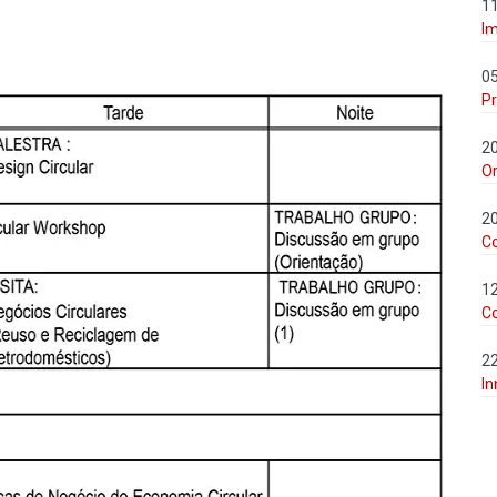
1
Im
0
Pr
2
Or
2
C
1
C
2
In