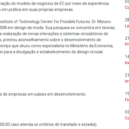
0
mação do modelo de negócios de EC por meio de experiência
C
las em prática em suas próprias empresas.
2
Institute of Technology Center for Possible Futures. Dr. Mizuno
Le
2008 em design de moda. Sua pesquisa se concentra em teorias,
 realização de novas interações e sistemas circulatórios do
2
s, prestou aconselhamento sobre o desenvolvimento de
P
tempo que atuou como especialista no Ministério da Economia,
n para a divulgação e estabelecimento do design circular.
1
In
2
Im
1
res de empresas em países em desenvolvimento.
fo
.
0
C
00 caso atenda os critérios de translado e estadia).