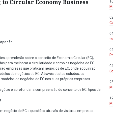
 to Circular Economy Business
1
M
0
C
0
to
 japonês
0
Pr
tes aprenderão sobre o conceito de Economia Circular (EC),
das para melhorar a circularidade e como os negócios de EC
0
rão empresas que praticam negócios de EC, onde adquirirão
So
elos de negócios de EC. Através destes estudos, os
 modelos de negócios de EC nas suas próprias empresas.
2
M
ócio e aprofundar a compreensão do conceito de EC, tipos de
1
s
M
m negócio de EC e questões através de visitas a empresas.